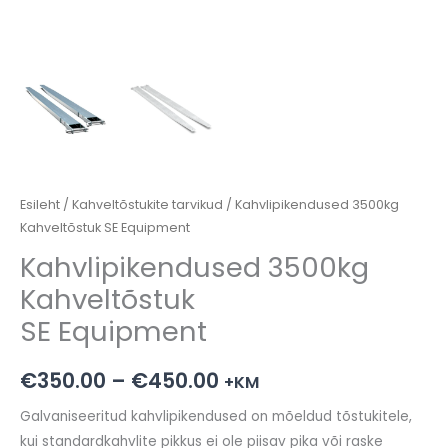
Esileht
/
Kahveltõstukite tarvikud
/ Kahvlipikendused 3500kg
Kahveltõstuk SE Equipment
Kahvlipikendused 3500kg
Kahveltõstuk
SE Equipment
Hinnavahemik:
€
350.00
–
€
450.00
+KM
€350.00
Galvaniseeritud kahvlipikendused on mõeldud tõstukitele,
kui standardkahvlite pikkus ei ole piisav pika või raske