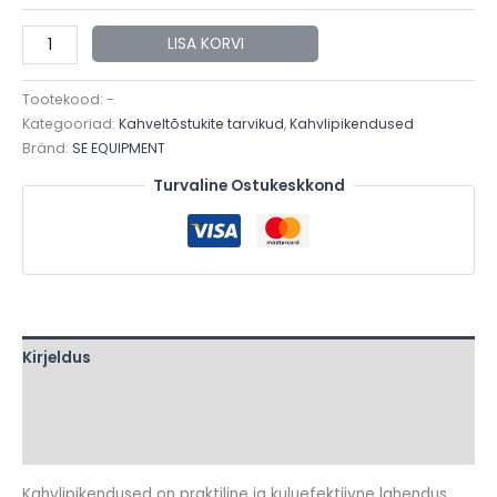
Kahvlipikendused
LISA KORVI
3500kg
Kahveltõstuk
Tootekood:
-
SE
Kategooriad:
Kahveltõstukite tarvikud
,
Kahvlipikendused
Bränd:
SE EQUIPMENT
Equipment
kogus
Turvaline Ostukeskkond
Kirjeldus
Lisainfo
Arvustused (0)
Kahvlipikendused on praktiline ja kuluefektiivne lahendus