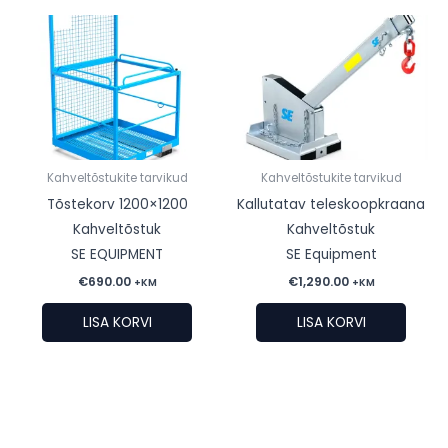
varianti.
mitu
Valikuid
varianti.
saab
Valikuid
teha
saab
tootelehel.
teha
tootelehe
Kahveltõstukite tarvikud
Kahveltõstukite tarvikud
Tõstekorv 1200×1200
Kallutatav teleskoopkraana
Kahveltõstuk
Kahveltõstuk
SE EQUIPMENT
SE Equipment
€
690.00
€
1,290.00
+KM
+KM
LISA KORVI
LISA KORVI