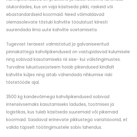
olukordades, kus on vaja käsitseda pikki, raskeid või
ebastandardseid koormaid. Need võimaldavad
olemasolevate tõstuki kahvlite tööulatust kiiresti
suurendada ilma uute kahvlite soetamiseta.
Tugevast terasest valmistatud ja galvaniseeritud
pinnakattega kahvlipikendused on vastupidavad kulumisele
ning sobivad kasutamiseks nii sise- kui välistingimustes.
Turvaline lukustussüsteem hoiab pikendused kindlalt
kahvlite küljes ning aitab vähendada nihkumise riski
tõstetööde ajal.
3500 kg kandevõimega kahvlipikendused sobivad
intensiivsemaks kasutamiseks ladudes, tootmises ja
logistikas, kus tuleb käsitseda suuremaid või pikemaid
koormaid. Saadaval erinevate pikkustega variatsioonid, et
valida täpselt töötingimustele sobiv lahendus.