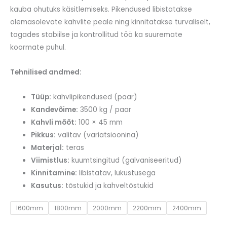
kuni
kauba ohutuks käsitlemiseks. Pikendused libistatakse
€450.00
olemasolevate kahvlite peale ning kinnitatakse turvaliselt,
tagades stabiilse ja kontrollitud töö ka suuremate
koormate puhul.
Tehnilised andmed:
Tüüp:
kahvlipikendused (paar)
Kandevõime:
3500 kg / paar
Kahvli mõõt:
100 × 45 mm
Pikkus:
valitav (variatsioonina)
Materjal:
teras
Viimistlus:
kuumtsingitud (galvaniseeritud)
Kinnitamine:
libistatav, lukustusega
Kasutus:
tõstukid ja kahveltõstukid
1600mm
1800mm
2000mm
2200mm
2400mm