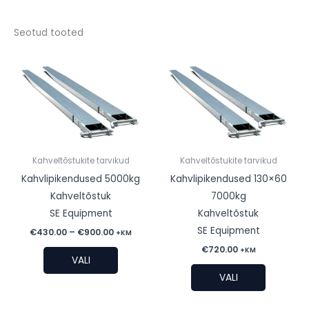
Seotud tooted
Kahveltõstukite tarvikud
Kahveltõstukite tarvikud
Kahvlipikendused 5000kg
Kahvlipikendused 130×60
Kahveltõstuk
7000kg
SE Equipment
Kahveltõstuk
SE Equipment
Hinnavahemik:
€
430.00
–
€
900.00
+KM
€430.00
€
720.00
Sellel
+KM
kuni
VALI
€900.00
tootel
Sellel
VALI
on
tootel
mitu
on