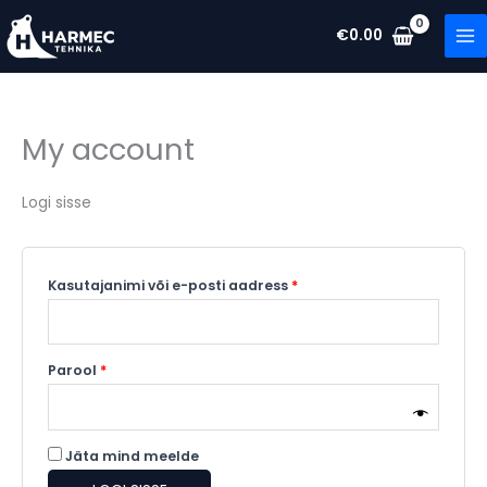
Skip
Nõutud
Nõutud
€
0.00
to
content
My account
Logi sisse
Kasutajanimi või e-posti aadress
*
Parool
*
Jäta mind meelde